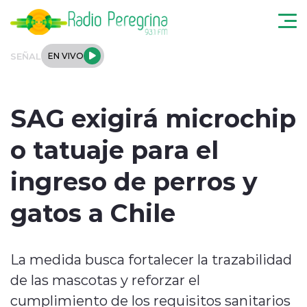
Click acá para ir directamente al contenido
SEÑAL
EN VIVO
Noticias Locales
SAG exigirá microchip
Regionales
o tatuaje para el
Tendencias
ingreso de perros y
Podcast
gatos a Chile
Internacional
La medida busca fortalecer la trazabilidad
Deportes
de las mascotas y reforzar el
Entrevistas
cumplimiento de los requisitos sanitarios