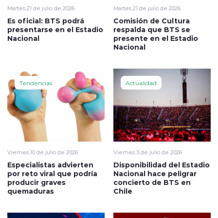
Martes 21 de julio de 2026
Martes 21 de julio de 2026
Es oficial: BTS podrá
Comisión de Cultura
presentarse en el Estadio
respalda que BTS se
Nacional
presente en el Estadio
Nacional
Tendencias
Actualidad
Viernes 10 de julio de 2026
Viernes 3 de julio de 2026
Especialistas advierten
Disponibilidad del Estadio
por reto viral que podría
Nacional hace peligrar
producir graves
concierto de BTS en
quemaduras
Chile