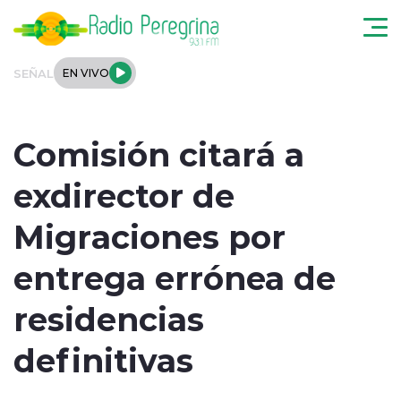
Click acá para ir directamente al contenido
SEÑAL
EN VIVO
Noticias Locales
Comisión citará a
Regionales
exdirector de
Tendencias
Migraciones por
Podcast
entrega errónea de
Internacional
residencias
Deportes
definitivas
Entrevistas