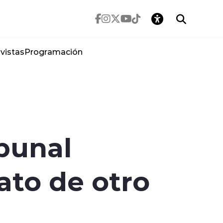
vistas
Programación
ibunal
ato de otro