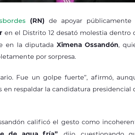
(RN)
sbordes
de apoyar públicamente 
r
en el Distrito 12 desató molestia dentro 
Ximena Ossandón
te en la diputada
, qui
letamente por sorpresa.
rio. Fue un golpe fuerte”, afirmó, aunq
en respaldar la candidatura presidencial 
sandón calificó el gesto como incoheren
e de agua fría”
, dijo, cuestionando q