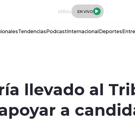
SEÑAL
EN VIVO
ionales
Tendencias
Podcast
Internacional
Deportes
Entre
ía llevado al Tr
apoyar a candid