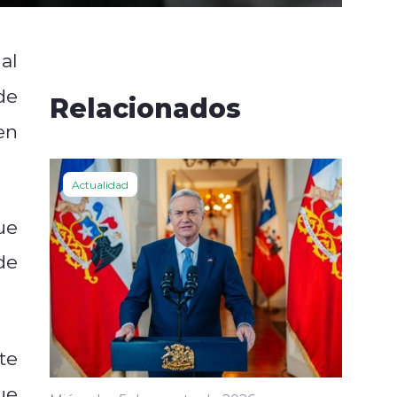
al
de
Relacionados
en
Actualidad
ue
de
te
ue