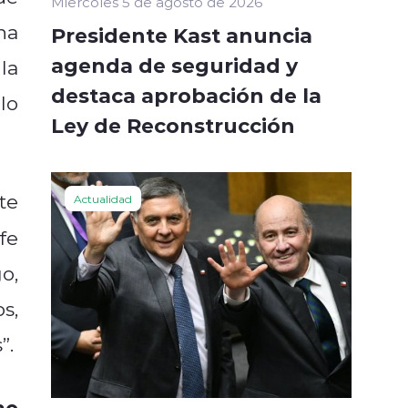
Miércoles 5 de agosto de 2026
na
Presidente Kast anuncia
agenda de seguridad y
la
destaca aprobación de la
lo
Ley de Reconstrucción
te
Actualidad
fe
o,
s,
”.
mo