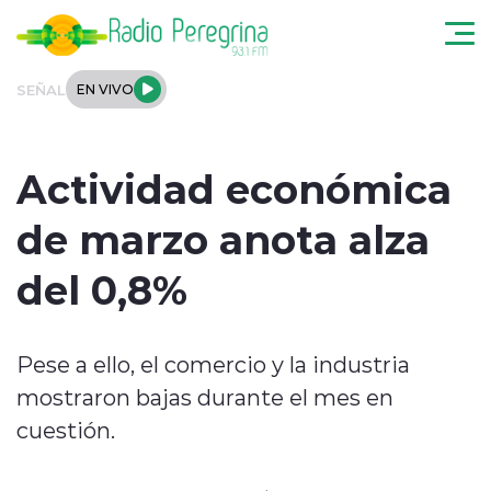
Click acá para ir directamente al contenido
SEÑAL
EN VIVO
Noticias Locales
Actividad económica
Regionales
de marzo anota alza
Tendencias
del 0,8%
Podcast
Pese a ello, el comercio y la industria
Internacional
mostraron bajas durante el mes en
Deportes
cuestión.
Entrevistas