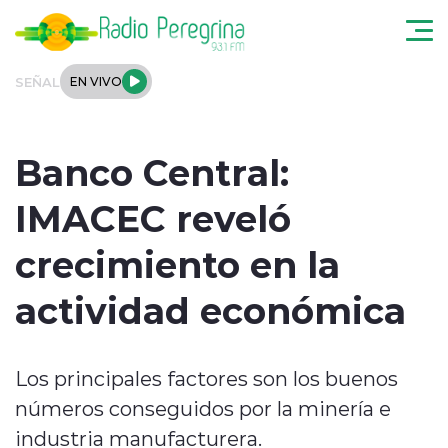
Click acá para ir directamente al contenido
SEÑAL
EN VIVO
Noticias Locales
Banco Central:
Regionales
IMACEC reveló
Tendencias
crecimiento en la
Podcast
actividad económica
Internacional
Los principales factores son los buenos
Deportes
números conseguidos por la minería e
Entrevistas
industria manufacturera.