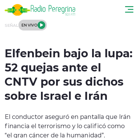
Click acá para ir directamente al contenido
SEÑAL
EN VIVO
Noticias Locales
Elfenbein bajo la lupa:
Regionales
52 quejas ante el
Tendencias
CNTV por sus dichos
Podcast
sobre Israel e Irán
Internacional
El conductor aseguró en pantalla que Irán
Deportes
financia el terrorismo y lo calificó como
Entrevistas
“el gran cáncer de la humanidad”.