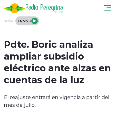
Click acá para ir directamente al contenido
SEÑAL
EN VIVO
Noticias Locales
Pdte. Boric analiza
Regionales
ampliar subsidio
Tendencias
eléctrico ante alzas en
Podcast
cuentas de la luz
Internacional
El reajuste entrará en vigencia a partir del
Deportes
mes de julio.
Entrevistas