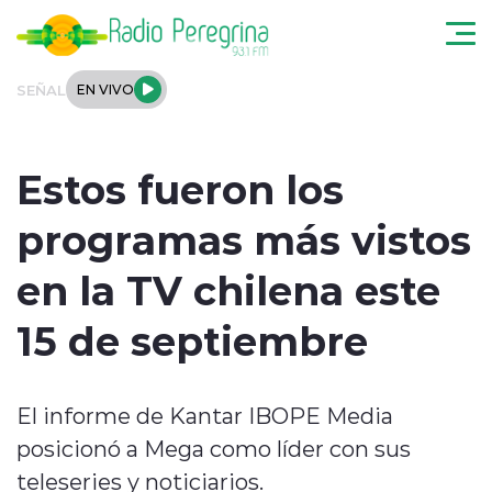
Click acá para ir directamente al contenido
SEÑAL
EN VIVO
Noticias Locales
Estos fueron los
Regionales
programas más vistos
Tendencias
en la TV chilena este
Podcast
15 de septiembre
Internacional
El informe de Kantar IBOPE Media
Deportes
posicionó a Mega como líder con sus
Entrevistas
teleseries y noticiarios.