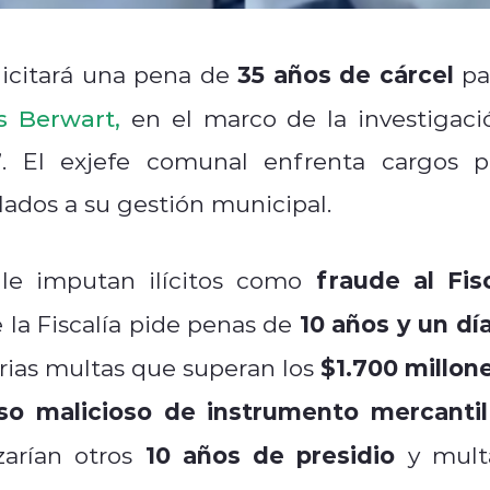
35 años de cárcel
licitará una pena de
pa
s Berwart
,
en el marco de la investigaci
 El exjefe comunal enfrenta cargos p
ulados a su gestión municipal.
fraude al Fis
le imputan ilícitos como
10 años y un dí
e la Fiscalía pide penas de
$1.700 millon
rias multas que superan los
so malicioso de instrumento mercantil
10 años de presidio
zarían otros
y mult