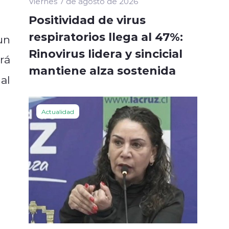
Viernes 7 de agosto de 2026
Positividad de virus
respiratorios llega al 47%:
un
Rinovirus lidera y sincicial
rá
mantiene alza sostenida
al
Actualidad