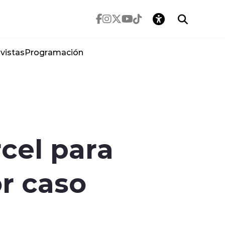
vistas
Programación
rcel para
r caso