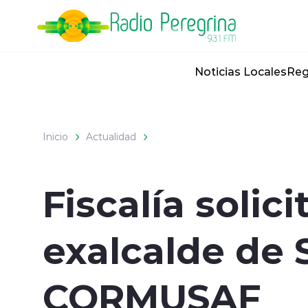
Click acá para ir directamente al contenido
Noticias Locales
Reg
Inicio
Actualidad
Fiscalía solic
exalcalde de 
CORMUSAF