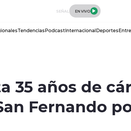
SEÑAL
EN VIVO
ionales
Tendencias
Podcast
Internacional
Deportes
Entre
ita 35 años de cá
San Fernando po