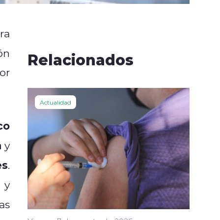
ra
ón
Relacionados
or
Actualidad
co
a
y
es
.
y
as