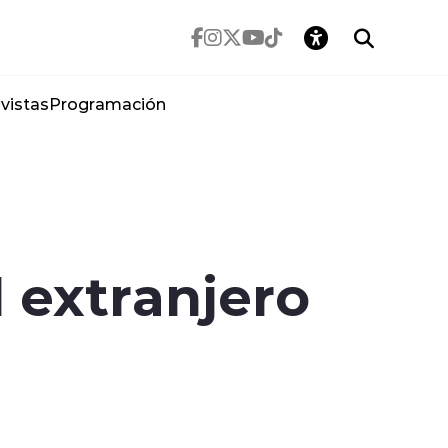
vistas
Programación
l extranjero