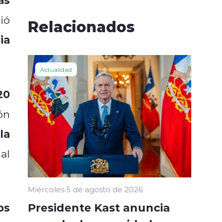
ió
Relacionados
ia
Actualidad
20
ón
la
al
Miércoles 5 de agosto de 2026
Presidente Kast anuncia
os