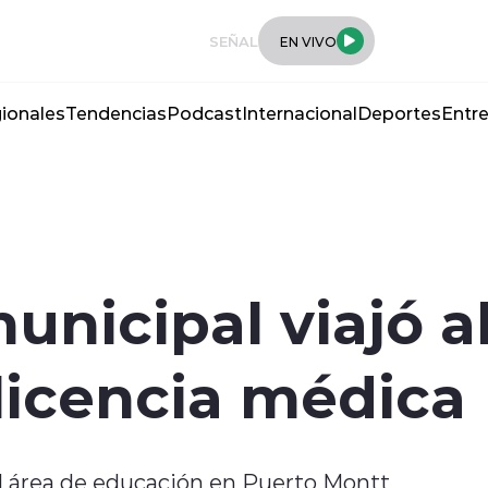
SEÑAL
EN VIVO
ionales
Tendencias
Podcast
Internacional
Deportes
Entre
unicipal viajó a
licencia médica
el área de educación en Puerto Montt