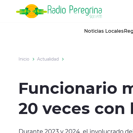
Click acá para ir directamente al contenido
Noticias Locales
Reg
Inicio
Actualidad
Funcionario m
20 veces con 
Durante 2023 y 2024, el involucrado d