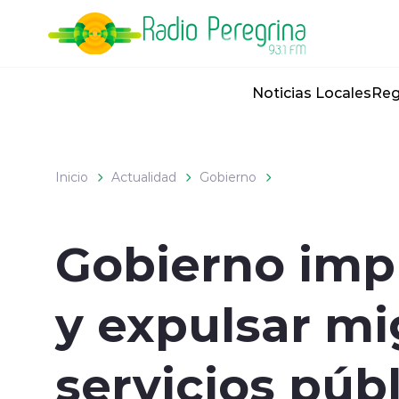
Click acá para ir directamente al contenido
Noticias Locales
Reg
Inicio
Actualidad
Gobierno
Gobierno impu
y expulsar mi
servicios púb