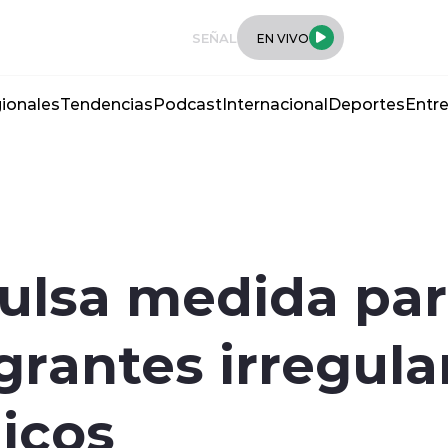
SEÑAL
EN VIVO
ionales
Tendencias
Podcast
Internacional
Deportes
Entre
lsa medida para
grantes irregul
licos