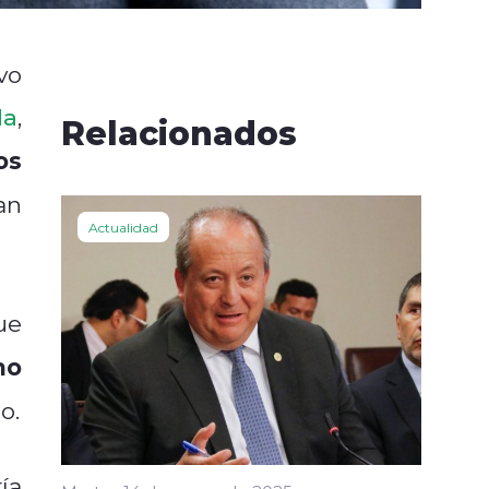
vo
la
,
Relacionados
os
an
Actualidad
ue
mo
o.
ía