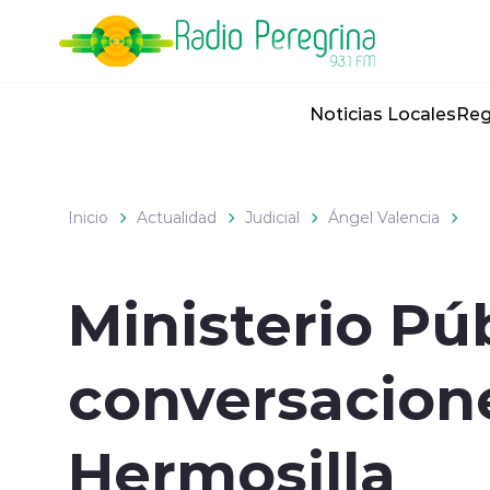
Click acá para ir directamente al contenido
Noticias Locales
Reg
Inicio
Actualidad
Judicial
Ángel Valencia
Ministerio Pú
conversacione
Hermosilla