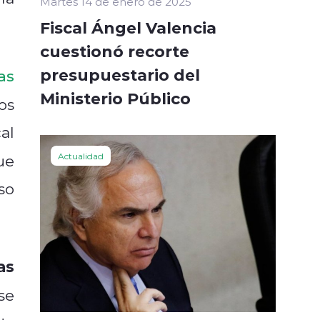
Martes 14 de enero de 2025
Fiscal Ángel Valencia
cuestionó recorte
presupuestario del
as
Ministerio Público
los
al
Actualidad
ue
so
as
se