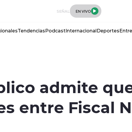
SEÑAL
EN VIVO
ionales
Tendencias
Podcast
Internacional
Deportes
Entre
blico admite qu
s entre Fiscal N