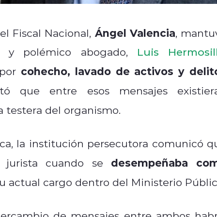
Ángel Valencia
el Fiscal Nacional,
, mantu
te y polémico abogado,
Luis Hermosil
cohecho, lavado de activos y delit
por
tó que entre esos mensajes existier
la testera del organismo.
ca, la institución persecutora comunicó q
desempeñaba co
l jurista cuando se
u actual cargo dentro del Ministerio Públic
ntercambio de mensajes entre ambos habr