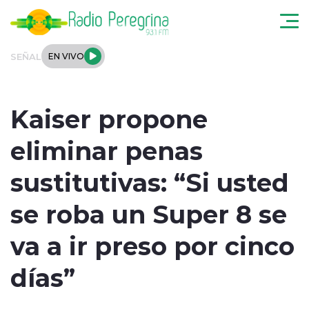
Click acá para ir directamente al contenido
SEÑAL
EN VIVO
Noticias Locales
Kaiser propone
Regionales
eliminar penas
Tendencias
sustitutivas: “Si usted
Podcast
se roba un Super 8 se
Internacional
va a ir preso por cinco
Deportes
días”
Entrevistas