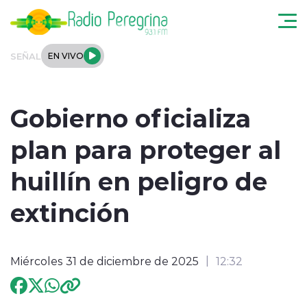
Click acá para ir directamente al contenido
SEÑAL
EN VIVO
Noticias Locales
Gobierno oficializa
Regionales
plan para proteger al
Tendencias
huillín en peligro de
Podcast
extinción
Internacional
Miércoles 31 de diciembre de 2025
12:32
Deportes
Entrevistas