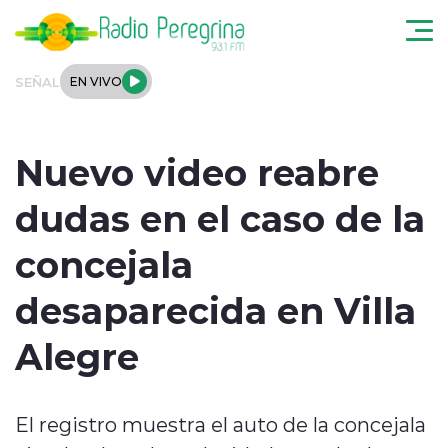
Click acá para ir directamente al contenido
SEÑAL
EN VIVO
Noticias Locales
Nuevo video reabre
Regionales
dudas en el caso de la
Tendencias
concejala
Podcast
desaparecida en Villa
Internacional
Alegre
Deportes
El registro muestra el auto de la concejala
Entrevistas