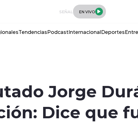
SEÑAL
EN VIVO
ionales
Tendencias
Podcast
Internacional
Deportes
Entre
utado Jorge Dur
ción: Dice que f