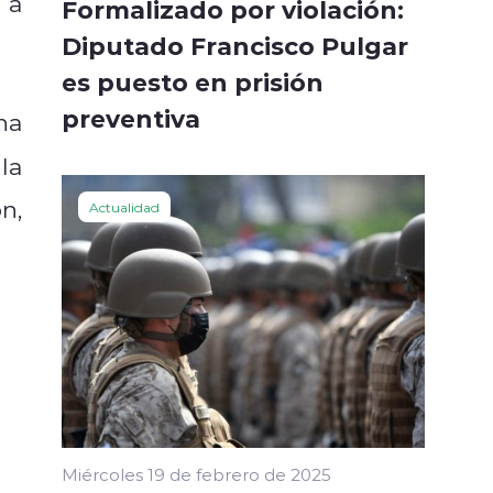
 a
Formalizado por violación:
Diputado Francisco Pulgar
es puesto en prisión
preventiva
na
la
n,
Actualidad
Miércoles 19 de febrero de 2025