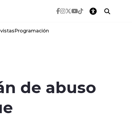
vistas
Programación
án de abuso
ue