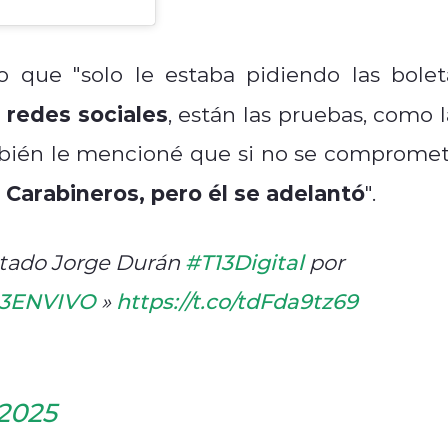
o que "solo le estaba pidiendo las bolet
 redes sociales
, están las pruebas, como l
mbién le mencioné que si no se compromet
a Carabineros, pero él se adelantó
".
utado Jorge Durán
#T13Digital
por
13ENVIVO
»
https://t.co/tdFda9tz69
 2025