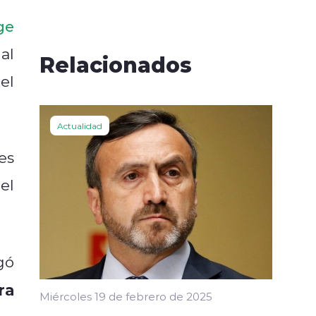
ge
al
Relacionados
el
Actualidad
es
el
gó
ra
Miércoles 19 de febrero de 2025