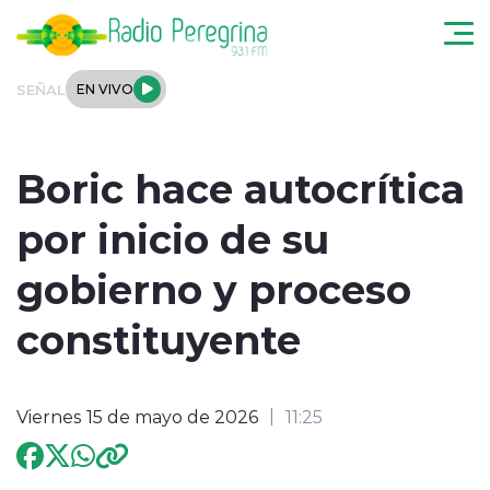
Click acá para ir directamente al contenido
SEÑAL
EN VIVO
Noticias Locales
Boric hace autocrítica
Regionales
por inicio de su
Tendencias
gobierno y proceso
Podcast
constituyente
Internacional
Viernes 15 de mayo de 2026
11:25
Deportes
Entrevistas