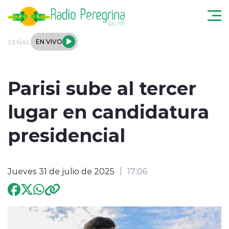
Click acá para ir directamente al contenido
SEÑAL
EN VIVO
Noticias Locales
Parisi sube al tercer
Regionales
lugar en candidatura
Tendencias
presidencial
Podcast
Jueves 31 de julio de 2025
17:06
Internacional
Deportes
Entrevistas