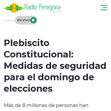
Click acá para ir directamente al contenido
SEÑAL
EN VIVO
Noticias Locales
Plebiscito
Regionales
Constitucional:
Tendencias
Medidas de seguridad
Podcast
para el domingo de
Internacional
elecciones
Deportes
Más de 8 millones de personas han
Entrevistas