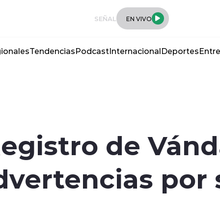
SEÑAL
EN VIVO
ionales
Tendencias
Podcast
Internacional
Deportes
Entre
Registro de Ván
dvertencias por 