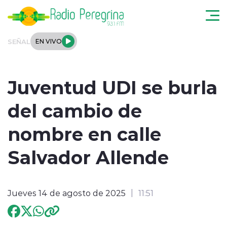
Click acá para ir directamente al contenido
SEÑAL
EN VIVO
Noticias Locales
Juventud UDI se burla
Regionales
del cambio de
Tendencias
nombre en calle
Podcast
Salvador Allende
Internacional
Jueves 14 de agosto de 2025
11:51
Deportes
Entrevistas