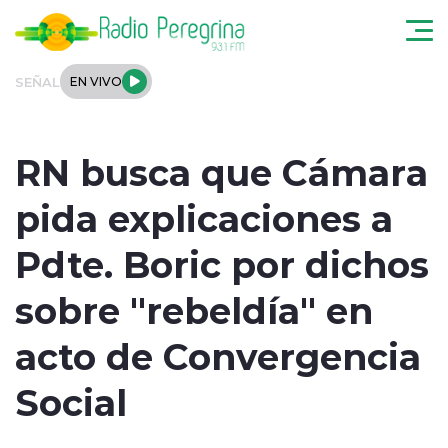
Click acá para ir directamente al contenido
SEÑAL
EN VIVO
Noticias Locales
RN busca que Cámara
Regionales
pida explicaciones a
Tendencias
Pdte. Boric por dichos
Podcast
sobre "rebeldía" en
Internacional
acto de Convergencia
Deportes
Social
Entrevistas