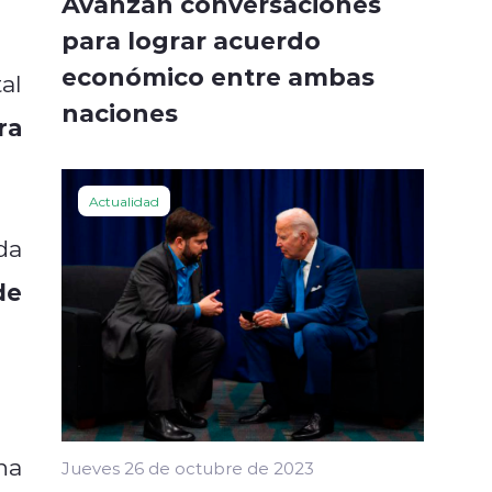
Avanzan conversaciones
para lograr acuerdo
económico entre ambas
al
naciones
ra
Actualidad
da
de
na
Jueves 26 de octubre de 2023