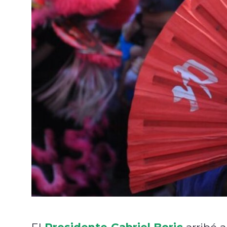
Presidente Gabriel Boric
El
arribó a