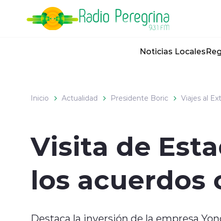
Click acá para ir directamente al contenido
Noticias Locales
Reg
Inicio
Actualidad
Presidente Boric
Viajes al Ex
Visita de Est
los acuerdos c
Destaca la inversión de la empresa Yon