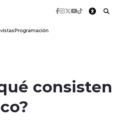
vistas
Programación
 qué consisten
ico?