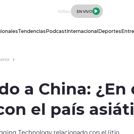
SEÑAL
EN VIVO
ionales
Tendencias
Podcast
Internacional
Deportes
Entre
terior
ado a China: ¿En
on el país asiát
gqing Technology relacionado con el litio