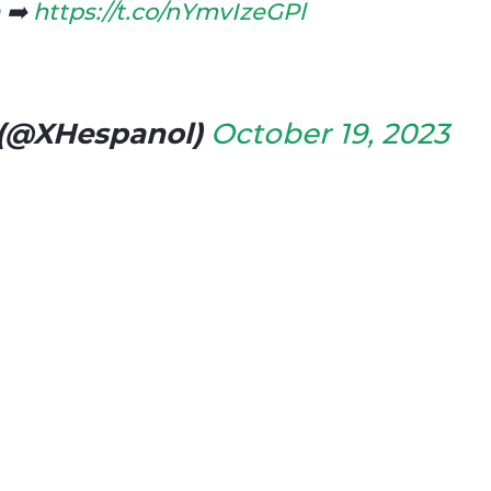
a
➡️
https://t.co/nYmvIzeGPl
 (@XHespanol)
October 19, 2023