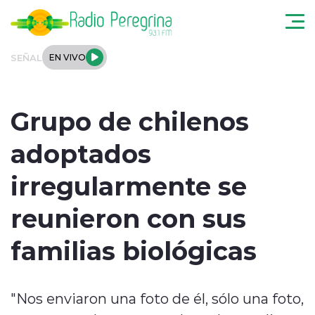
Click acá para ir directamente al contenido
SEÑAL
EN VIVO
Noticias Locales
Grupo de chilenos
Regionales
adoptados
Tendencias
irregularmente se
Podcast
reunieron con sus
Internacional
familias biológicas
Deportes
"Nos enviaron una foto de él, sólo una foto,
Entrevistas