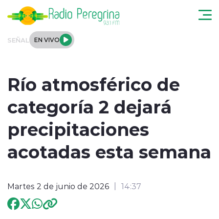
Click acá para ir directamente al contenido
SEÑAL
EN VIVO
Noticias Locales
Río atmosférico de
Regionales
categoría 2 dejará
Tendencias
precipitaciones
Podcast
acotadas esta semana
Internacional
Martes 2 de junio de 2026
14:37
Deportes
Entrevistas