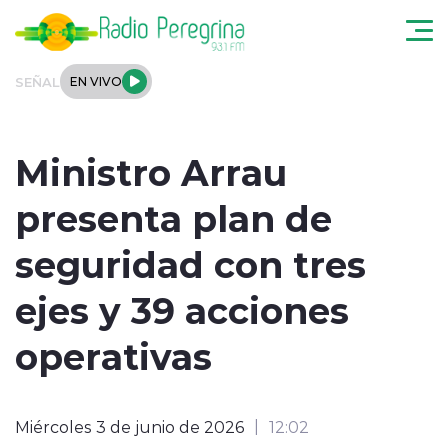
Click acá para ir directamente al contenido
SEÑAL
EN VIVO
Noticias Locales
Ministro Arrau
Regionales
presenta plan de
Tendencias
seguridad con tres
Podcast
ejes y 39 acciones
Internacional
operativas
Deportes
Miércoles 3 de junio de 2026
12:02
Entrevistas