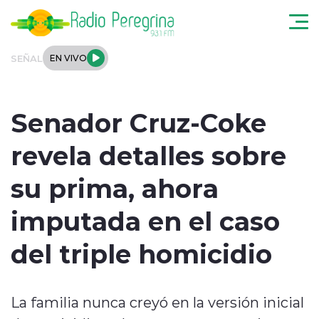
Click acá para ir directamente al contenido
SEÑAL
EN VIVO
Noticias Locales
Senador Cruz-Coke
Regionales
revela detalles sobre
Tendencias
su prima, ahora
Podcast
imputada en el caso
Internacional
del triple homicidio
Deportes
La familia nunca creyó en la versión inicial
Entrevistas