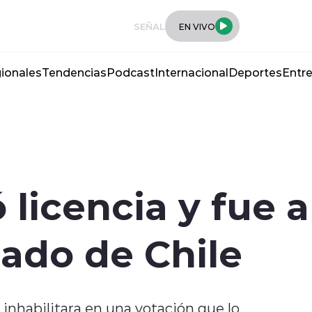
SEÑAL
EN VIVO
ionales
Tendencias
Podcast
Internacional
Deportes
Entre
 licencia y fue a
lado de Chile
nhabilitara en una votación que lo