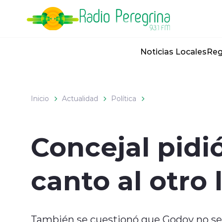
Click acá para ir directamente al contenido
Noticias Locales
Reg
Inicio
Actualidad
Política
Concejal pidió
canto al otro 
También se cuestionó que Godoy no se i