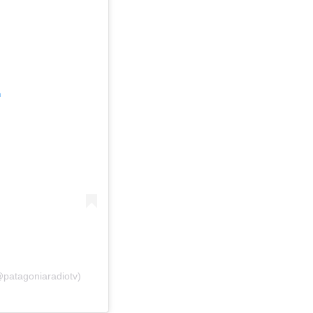
m
@patagoniaradiotv)