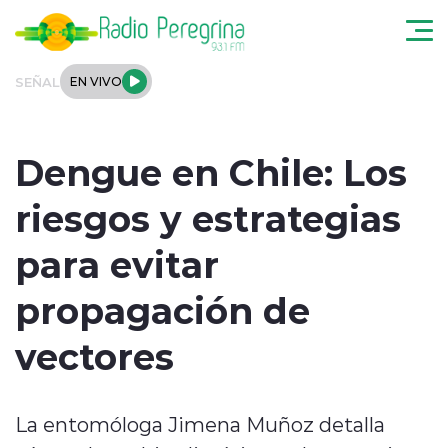
Click acá para ir directamente al contenido
SEÑAL
EN VIVO
Noticias Locales
Dengue en Chile: Los
Regionales
riesgos y estrategias
Tendencias
para evitar
Podcast
propagación de
Internacional
vectores
Deportes
La entomóloga Jimena Muñoz detalla
Entrevistas