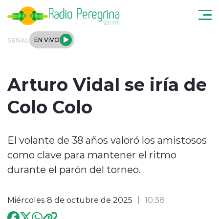
Click acá para ir directamente al contenido
SEÑAL
EN VIVO
Noticias Locales
Arturo Vidal se iría de
Regionales
Colo Colo
Tendencias
El volante de 38 años valoró los amistosos
Podcast
como clave para mantener el ritmo
Internacional
durante el parón del torneo.
Deportes
Miércoles 8 de octubre de 2025
10:38
Entrevistas