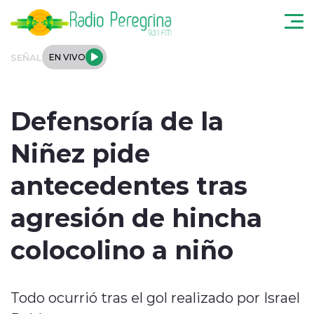
Click acá para ir directamente al contenido
SEÑAL
EN VIVO
Noticias Locales
Defensoría de la
Regionales
Niñez pide
Tendencias
antecedentes tras
Podcast
agresión de hincha
Internacional
colocolino a niño
Deportes
Todo ocurrió tras el gol realizado por Israel
Entrevistas