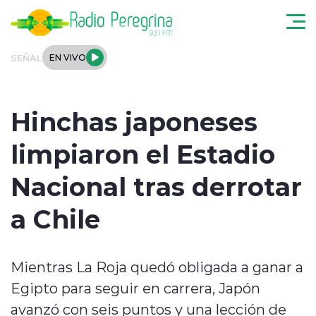
Click acá para ir directamente al contenido
SEÑAL
EN VIVO
Noticias Locales
Hinchas japoneses
Regionales
limpiaron el Estadio
Tendencias
Nacional tras derrotar
Podcast
a Chile
Internacional
Mientras La Roja quedó obligada a ganar a
Deportes
Egipto para seguir en carrera, Japón
Entrevistas
avanzó con seis puntos y una lección de