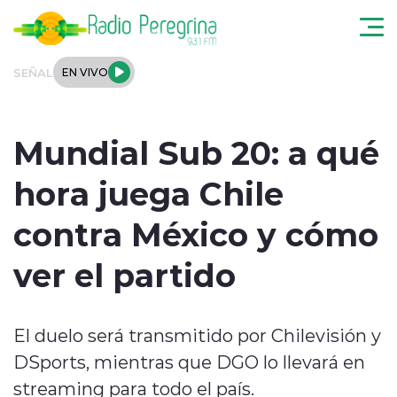
Click acá para ir directamente al contenido
SEÑAL
EN VIVO
Noticias Locales
Mundial Sub 20: a qué
Regionales
hora juega Chile
Tendencias
contra México y cómo
Podcast
ver el partido
Internacional
El duelo será transmitido por Chilevisión y
Deportes
DSports, mientras que DGO lo llevará en
Entrevistas
streaming para todo el país.