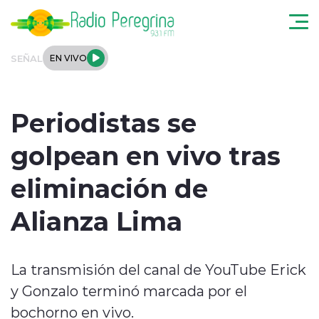
Click acá para ir directamente al contenido
SEÑAL
EN VIVO
Noticias Locales
Periodistas se
Regionales
golpean en vivo tras
Tendencias
eliminación de
Podcast
Alianza Lima
Internacional
La transmisión del canal de YouTube Erick
Deportes
y Gonzalo terminó marcada por el
Entrevistas
bochorno en vivo.