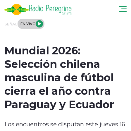
Click acá para ir directamente al contenido
SEÑAL
EN VIVO
Noticias Locales
Mundial 2026:
Regionales
Selección chilena
Tendencias
masculina de fútbol
Podcast
cierra el año contra
Internacional
Paraguay y Ecuador
Deportes
Los encuentros se disputan este jueves 16
Entrevistas