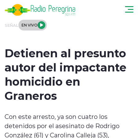
Click acá para ir directamente al contenido
SEÑAL
EN VIVO
Noticias Locales
Detienen al presunto
Regionales
autor del impactante
Tendencias
homicidio en
Podcast
Graneros
Internacional
Con este arresto, ya son cuatro los
Deportes
detenidos por el asesinato de Rodrigo
Entrevistas
González (61) y Carolina Calleja (53),