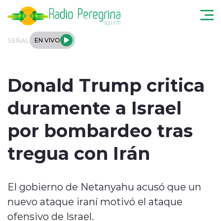
Click acá para ir directamente al contenido
SEÑAL
EN VIVO
Noticias Locales
Donald Trump critica
Regionales
duramente a Israel
Tendencias
por bombardeo tras
Podcast
tregua con Irán
Internacional
El gobierno de Netanyahu acusó que un
Deportes
nuevo ataque iraní motivó el ataque
Entrevistas
ofensivo de Israel.