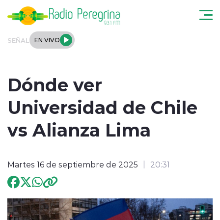
Click acá para ir directamente al contenido
SEÑAL
EN VIVO
Noticias Locales
Dónde ver
Regionales
Universidad de Chile
Tendencias
vs Alianza Lima
Podcast
Martes 16 de septiembre de 2025
20:31
Internacional
Deportes
Entrevistas