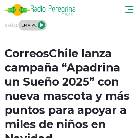
Click acá para ir directamente al contenido
SEÑAL
EN VIVO
Noticias Locales
CorreosChile lanza
Regionales
campaña “Apadrina
Tendencias
un Sueño 2025” con
Podcast
nueva mascota y más
Internacional
puntos para apoyar a
Deportes
miles de niños en
Navidad
Entrevistas