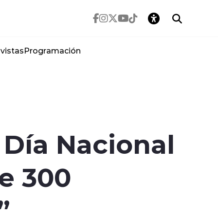
vistas
Programación
y Día Nacional
e 300
”