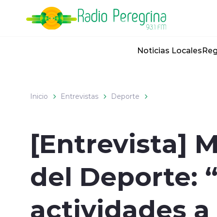
Click acá para ir directamente al contenido
Noticias Locales
Reg
Inicio
Entrevistas
Deporte
[Entrevista] M
del Deporte:
actividades a 