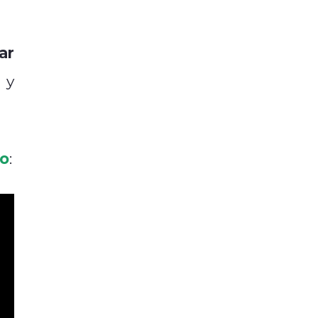
ar
 y
ro
: