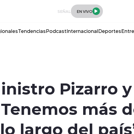
SEÑAL
EN VIVO
ionales
Tendencias
Podcast
Internacional
Deportes
Entre
inistro Pizarro 
 “Tenemos más d
lo largo del país