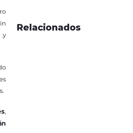
ro
fin
Relacionados
 y
ado
es
s.
es
,
án