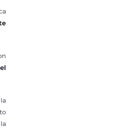
ca
te
on
el
la
to
la