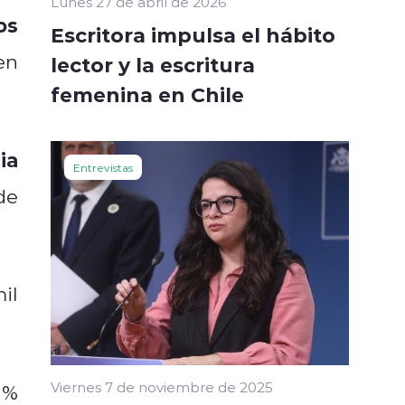
Lunes 27 de abril de 2026
os
Escritora impulsa el hábito
en
lector y la escritura
femenina en Chile
ia
Entrevistas
de
il
Viernes 7 de noviembre de 2025
 %