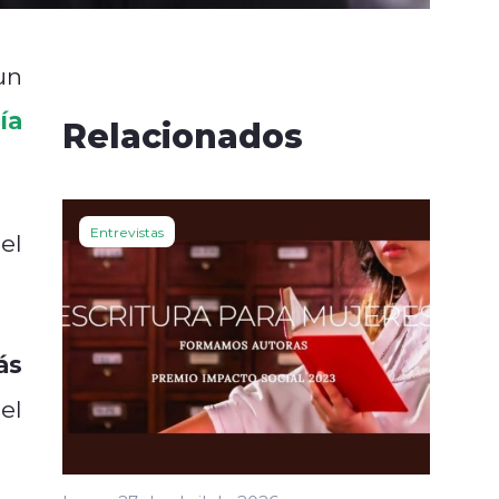
un
ía
Relacionados
Entrevistas
el
ás
el