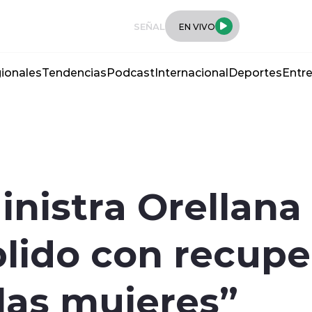
SEÑAL
EN VIVO
ionales
Tendencias
Podcast
Internacional
Deportes
Entre
inistra Orellana
ido con recuper
las mujeres”