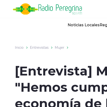
Click acá para ir directamente al contenido
Noticias Locales
Reg
Inicio
Entrevistas
Mujer
[Entrevista] M
"Hemos cumpl
economía de 