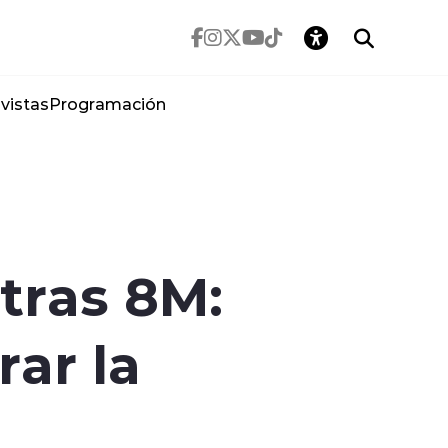
vistas
Programación
 tras 8M:
ar la