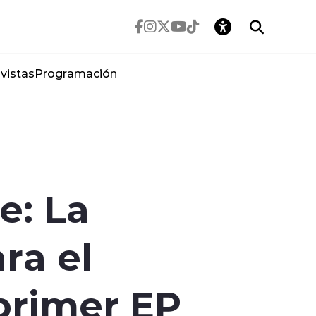
vistas
Programación
e: La
ra el
primer EP