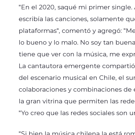
"En el 2020, saqué mi primer single.
escribía las canciones, solamente que
plataformas", comentó y agregó:
"
Me
lo bueno y lo malo.
No soy tan buena
tiene que ver con la música,
me expr
La cantautora emergente compartió 
del escenario musical en Chile, el s
colaboraciones y combinaciones de es
la gran vitrina que permiten las rede
"
Yo creo que las redes sociales son u
"S
i bien la música chilena la está
rom