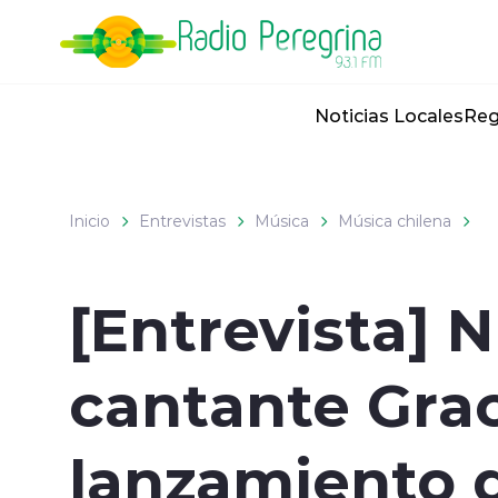
Click acá para ir directamente al contenido
Noticias Locales
Reg
Inicio
Entrevistas
Música
Música chilena
[Entrevista] N
cantante Grac
lanzamiento 