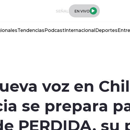
SEÑAL
EN VIVO
ionales
Tendencias
Podcast
Internacional
Deportes
Entre
ueva voz en Chil
ia se prepara pa
de PERDIDA, su 