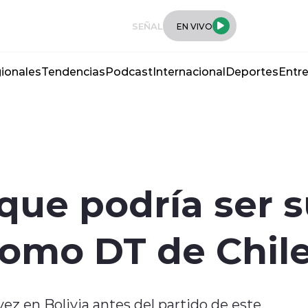
SEÑAL
EN VIVO
ionales
Tendencias
Podcast
Internacional
Deportes
Entre
 que podría ser 
como DT de Chil
vez en Bolivia antes del partido de este