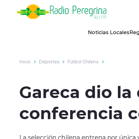
Click acá para ir directamente al contenido
Noticias Locales
Reg
Inicio
Deportes
Fútbol Chileno
Gareca dio la
conferencia 
La selección chilena entrena por única 