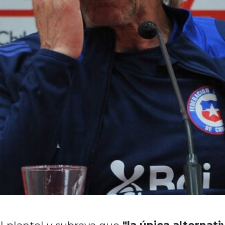
"la única alternati
l plantel y subraya que