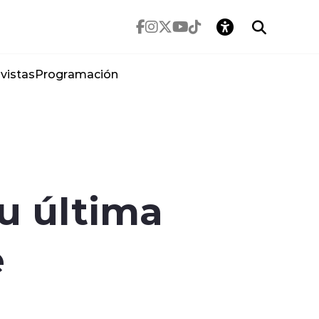
vistas
Programación
su última
e