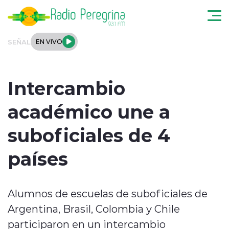
Click acá para ir directamente al contenido
SEÑAL
EN VIVO
Noticias Locales
Intercambio
Regionales
académico une a
Tendencias
suboficiales de 4
Podcast
países
Internacional
Alumnos de escuelas de suboficiales de
Deportes
Argentina, Brasil, Colombia y Chile
Entrevistas
participaron en un intercambio