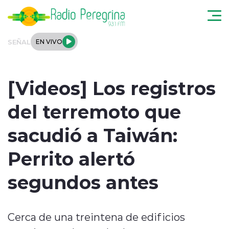
Click acá para ir directamente al contenido
SEÑAL
EN VIVO
Noticias Locales
[Videos] Los registros
Regionales
del terremoto que
Tendencias
sacudió a Taiwán:
Podcast
Perrito alertó
Internacional
segundos antes
Deportes
Cerca de una treintena de edificios
Entrevistas