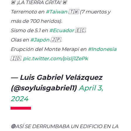
🚨 ¡LA TIERRA GRITA! 🚨
Terremoto en
#Taiwan
🇹🇼 (7 muertos y
más de 700 heridos).
Sismo de 5.1 en
#Ecuador
🇪🇨.
Olas en
#Japón
🇯🇵.
Erupción del Monte Merapi en
#Indonesia
🇮🇩.
pic.twitter.com/pislj1ZePk
— Luis Gabriel Velázquez
(@soyluisgabriel1)
April 3,
2024
🔴ASÍ SE DERRUMBABA UN EDIFICIO EN LA