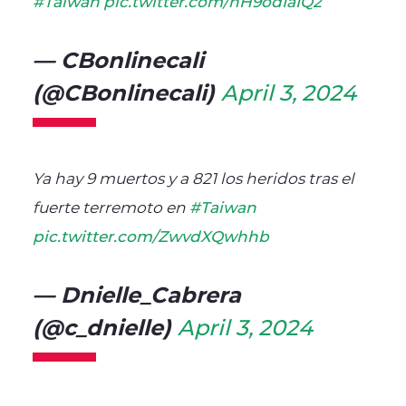
#Taiwan
pic.twitter.com/hH9odIaIQ2
— CBonlinecali
(@CBonlinecali)
April 3, 2024
Ya hay 9 muertos y a 821 los heridos tras el
fuerte terremoto en
#Taiwan
pic.twitter.com/ZwvdXQwhhb
— Dnielle_Cabrera
(@c_dnielle)
April 3, 2024