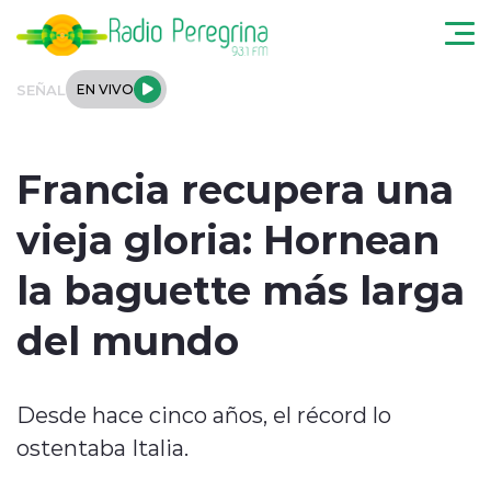
Click acá para ir directamente al contenido
SEÑAL
EN VIVO
Noticias Locales
Francia recupera una
Regionales
vieja gloria: Hornean
Tendencias
la baguette más larga
Podcast
del mundo
Internacional
Desde hace cinco años, el récord lo
Deportes
ostentaba Italia.
Entrevistas