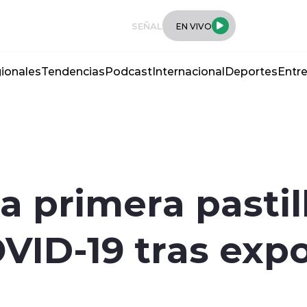
SEÑAL
EN VIVO
ionales
Tendencias
Podcast
Internacional
Deportes
Entre
 primera pastil
VID-19 tras expo