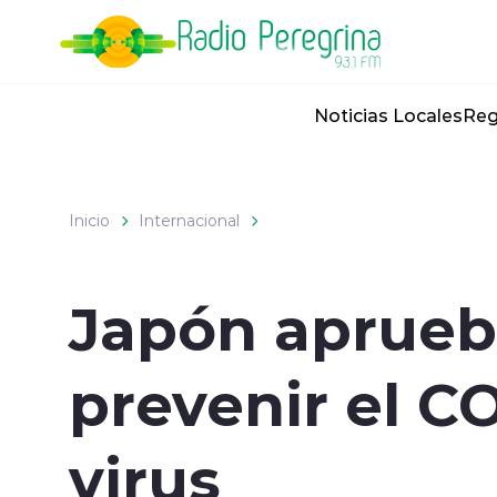
Click acá para ir directamente al contenido
Noticias Locales
Reg
Inicio
Internacional
Japón aprueba
prevenir el CO
virus