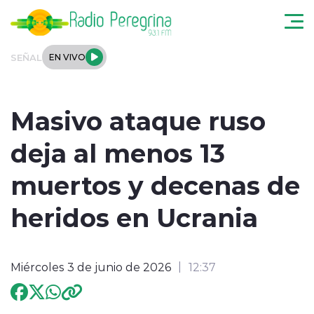
Click acá para ir directamente al contenido
SEÑAL
EN VIVO
Noticias Locales
Masivo ataque ruso
Regionales
deja al menos 13
Tendencias
muertos y decenas de
Podcast
heridos en Ucrania
Internacional
Miércoles 3 de junio de 2026
12:37
Deportes
Entrevistas