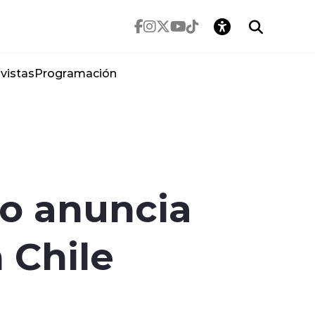
vistas
Programación
co anuncia
 Chile