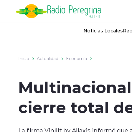
Click acá para ir directamente al contenido
Noticias Locales
Reg
Inicio
Actualidad
Economía
Multinacional
cierre total 
La firma Vinilit by Aliaxis informó que 