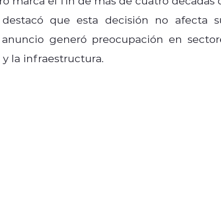
iro marca el fin de más de cuatro décadas 
 destacó que esta decisión no afecta s
l anuncio generó preocupación en sector
y la infraestructura.