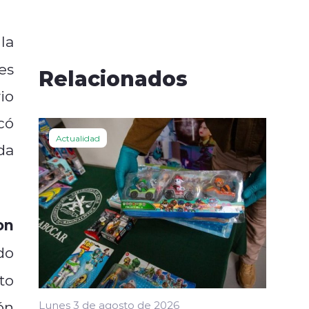
la
es
Relacionados
io
có
Actualidad
da
on
do
to
ón
Lunes 3 de agosto de 2026