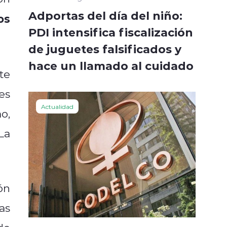
Adportas del día del niño:
os
PDI intensifica fiscalización
de juguetes falsificados y
hace un llamado al cuidado
te
es
Actualidad
o,
La
ón
as