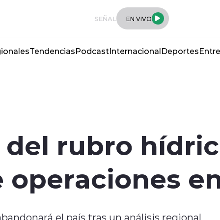
SEÑAL
EN VIVO
ionales
Tendencias
Podcast
Internacional
Deportes
Entre
 del rubro hídri
de operaciones en
abandonará el país tras un análisis regional